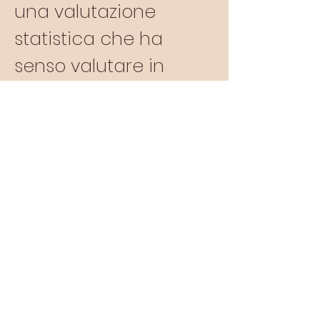
una valutazione
statistica che ha
senso valutare in
maniera dinamica,
nel tempo (ossia
contano i
rallentamenti e le
accelerazioni, non le
singole cifre!). Quindi
non è MEGLIO avere
un figlio al 3° o al 50° o
al 97° centile. E'