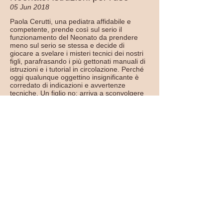
05 Jun 2018
Paola Cerutti, una pediatra affidabile e
competente, prende così sul serio il
funzionamento del Neonato da prendere
meno sul serio se stessa e decide di
giocare a svelare i misteri tecnici dei nostri
figli, parafrasando i più gettonati manuali di
istruzioni e i tutorial in circolazione. Perché
oggi qualunque oggettino insignificante è
corredato di indicazioni e avvertenze
tecniche. Un figlio no: arriva a sconvolgere
le vite dei neogenitori, generando nei primi
mesi paure, panico, senso di
inadeguatezza.
Ma c'è speranza! Dotati di queste ''Istruzioni
per l'uso'' e di una buona dose di ironia,
anche i genitori più insicuri arriveranno a
destreggiarsi. Parola di pediatra.
Ottieni la tua copia!
I supereroi mangiano le verdure