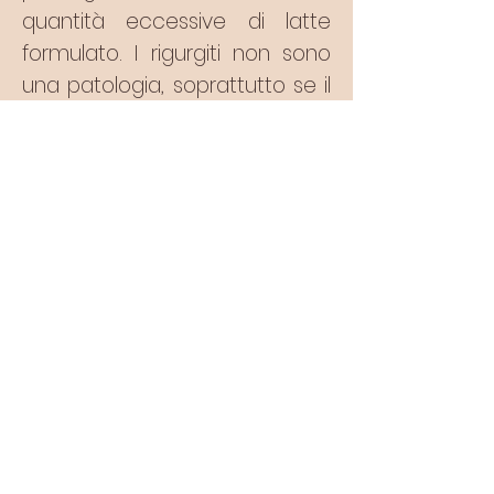
quantità eccessive di latte
formulato. I rigurgiti non sono
una patologia, soprattutto se il
bambino ha appetito, cresce
bene e si scarica. Se sono
abbondanti, a getto lontano o
tardivi (cioè sopraggiungono
quasi quando è ora della
poppata successiva) indicano
problemi digestivi che vanno
valutati con il Pediatra.
Trucchi per ridurre coliche e
rigurgiti sono: allattare con più
tranquillità (psicologica e
ambientale) possibile,