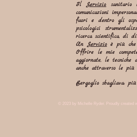
Il
Servizio
sanitario n
comunicazioni impersonal
fuori e dentro gli ospe
psicologici strumentali
ricerca scientifica, di d
Un
Servizio
è più che l
Offrire le mie competenz
aggiornate, le tecniche 
anche attraverso le più
Bergoglio sbagliava: più
© 2023 by Michelle Ryder. Proudly created 