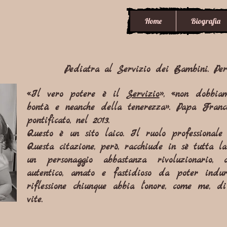
Home
Biografia
Pediatra al Servizio dei Bambini. Per
«Il vero potere è il
Servizio
», «non dobbia
bontà e neanche della tenerezza». Papa France
pontificato, nel 2013.
Questo è un sito laico. Il ruolo professionale
Questa citazione, però, racchiude in sè tutta 
un personaggio abbastanza rivoluzionario, c
autentico, amato e fastidioso da poter ind
riflessione chiunque abbia l'onore, come me, d
vite.