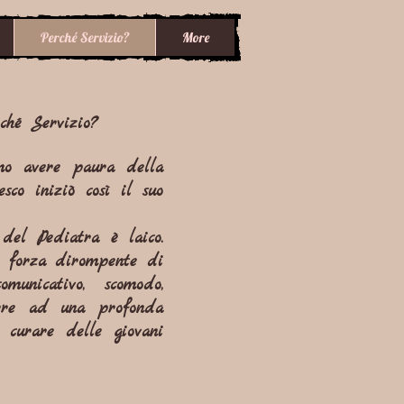
Perché Servizio?
More
ché Servizio?
mo avere paura della
sco iniziò così il suo
 del Pediatra è laico.
la forza dirompente di
omunicativo, scomodo,
urre ad una profonda
i curare delle giovani