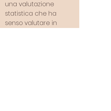
una valutazione
statistica che ha
senso valutare in
maniera dinamica,
nel tempo (ossia
contano i
rallentamenti e le
accelerazioni, non le
singole cifre!). Quindi
non è MEGLIO avere
un figlio al 3° o al 50° o
al 97° centile. E'