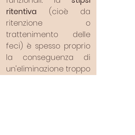
funzionali: la
stipsi
ritentiva
(cioè da
ritenzione o
trattenimento delle
feci) è spesso proprio
la conseguenza di
un'eliminazione troppo
coatta ed accelerata
del pannolino!
Spendiamo inoltre
volentieri una parola